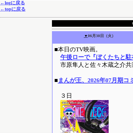
←logに戻る
←topに戻る
▼
06月30日（火）
■
本日のTV映画。
午後ローで『ぼくたちと駐在
市原隼人と佐々木蔵之介共
■
まんが王、2026年07月期
３日