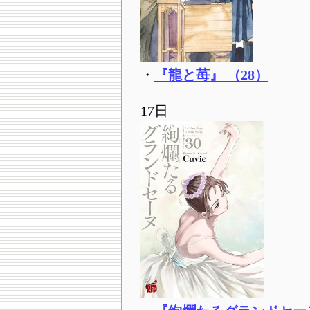
・
『龍と苺』 （28）
17日