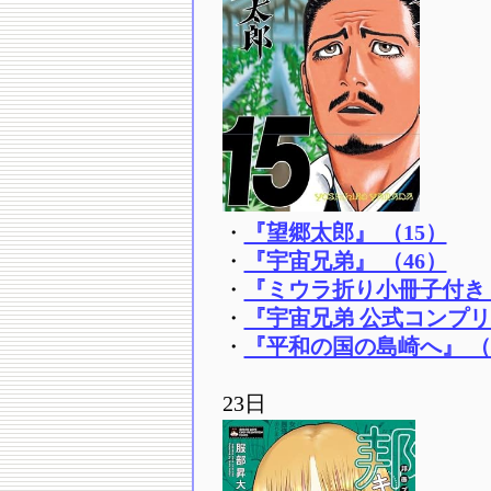
・
『望郷太郎』 （15）
・
『宇宙兄弟』 （46）
・
『ミウラ折り小冊子付き 
・
『宇宙兄弟 公式コンプ
・
『平和の国の島崎へ』 （
23日