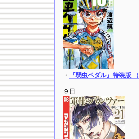
・
『弱虫ペダル』特装版 （1
９日