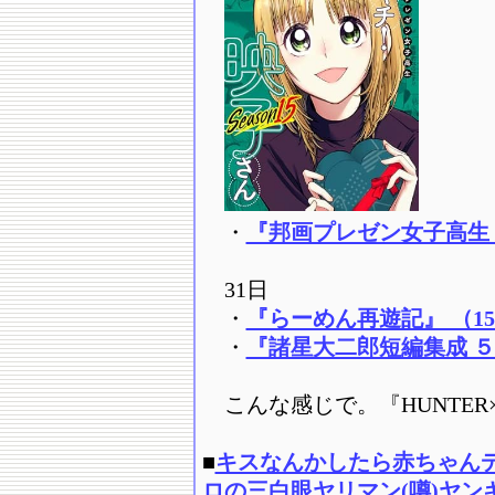
・
『邦画プレゼン女子高生 邦キ
31日
・
『らーめん再遊記』 （1
・
『諸星大二郎短編集成 ５
こんな感じで。『HUNTER
■
キスなんかしたら赤ちゃんデ
ロの三白眼ヤリマン(噂)ヤ