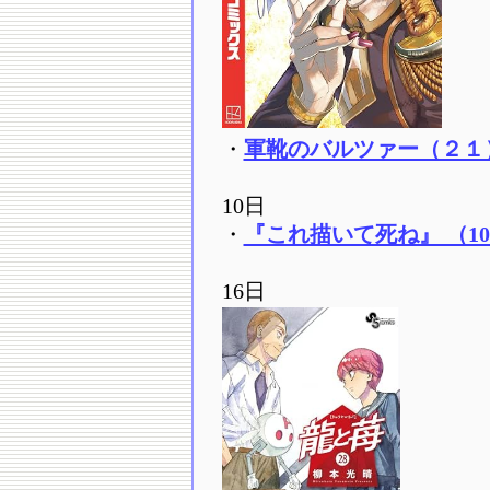
・
軍靴のバルツァー（２１）
10日
・
『これ描いて死ね』 （1
16日