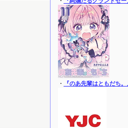
・
『絢爛たるグランドセーヌ
・
『のあ先輩はともだち。』