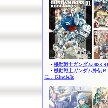
・
機動戦士ガンダム0083 REB
・
機動戦士ガンダム外伝Ｒ
に… Kindle版