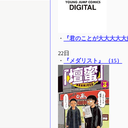
・
『君のことが大大大大大好
22日
・
『メダリスト』 （15）