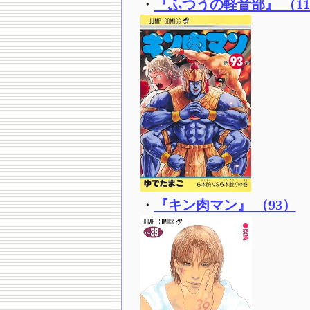
・
『ふつうの軽音部』 （1
・
『キン肉マン』 （93）