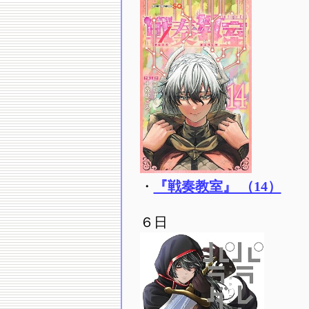
・
『戦奏教室』 （14）
６日