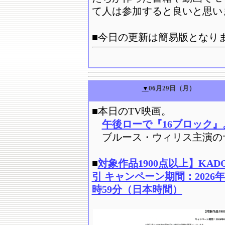
て人は参加すると良いと思い
■
今日の更新は簡易版となり
▼
06月29日（月）
■
本日のTV映画。
午後ローで『16ブロック』
ブルース・ウィリス主演の
■
対象作品1900点以上】KADO
引 キャンペーン期間：2026年06
時59分（日本時間）