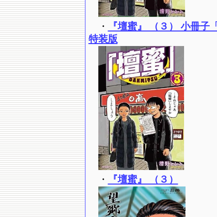
・
『壇蜜』 （３） 小冊子
特装版
・
『壇蜜』 （３）