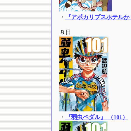
・
『アポカリプスホテルか
８日
・
『弱虫ペダル』 （101）