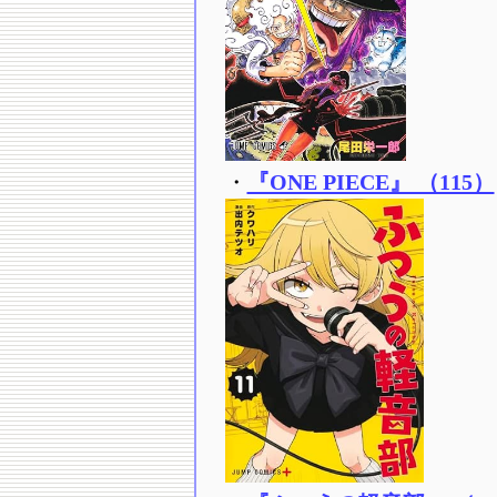
・
『ONE PIECE』 （115）